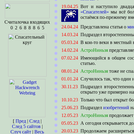
19.04.25
Вот и наступило двадца
🎆
«Спасателей»
мы всё бол
остаёмся по-прежнему вме
Считалочка входящих
24.04.24
Представлена статья о
ми
14.03.24
Подраздел второстепенн
05.03.24
В кои-то веки в местный 
14.02.24
АстроНиньзя
представляе
07.02.24
Имеющийся в общем со
статью.
08.01.24
АстроНиньзя
тоже не спа
01.01.24
Случилось так, что один 
30.11.23
Подраздел второстепен
открыто уже примерно на 
10.10.23
Только что был открыт б
25.06.23
Подраздел
изобретений
на
12.05.23
АстроНиньзя
продолжает 
[
Пред
|
След
|
05.05.23
А сегодня открывается 
След 5 сайтов
|
20.03.23
Продолжаем расширяться
Случ сайт
|
Весь