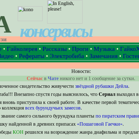
А
консервисы
язи
е
•
Гайколерея
•
Рассказы
•
Проги
•
Музыка
•
Гайко
Видео
•
Рефераты
•
Электробиба
•
Замечания
•
Госте
Новости:
Сейчас
в
Чате
никого нет и 1 сообщение за сутки.
шоченное свидетельство живучести
звёздной рубашки Дейла
.
аба!!! Внезапно спустя годы выяснилось, что
Сериал
выходил 
 вновь приступила к своей работе. В качестве первой тематиче
ю коллекция
всех бурундучьих замесов
.
 звание самого сильного бурундука планеты
по пиратским прав
шку найденной в древних припасах
«Пошаговой Гаечки»
.
Победы
КОН
решился на возрождение жанра диафильма и предла