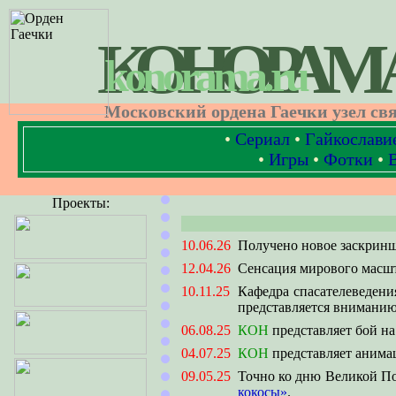
КОНОРАМ
konorama.ru
Московский ордена Гаечки узел св
•
Сериал
•
Гайкослави
•
Игры
•
Фотки
•
Проекты:
10.06.26
Получено новое заскрин
12.04.26
Сенсация мирового масшт
10.11.25
Кафедра спасателеведения
представляется внимани
06.08.25
КОН
представляет бой на
04.07.25
КОН
представляет анима
09.05.25
Точно ко дню Великой 
кокосы»
.