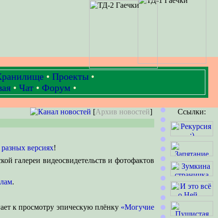
Хранилище
•
Проекты
•
вая
•
Чат
•
Форум
•
[
Архив новостей
]
Ссылки:
в
разных версиях
!
ской галереи видеосвидетельств и фотофактов
илам
.
гает к просмотру эпическую плёнку
«Могучие