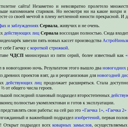
тилетие сайта! Незаметно и невозвратно пролетело множес
ьше напоминаем стариков. Но несмотря ни на какие вихри и
сте со своей мечтой в плену нетленной юности прекрасной. И да
фах и заблуждениях
Сериала
, живучих и не очень.
ых
действующих лиц
Сериала
воссоздан полностью. Сюда входи
видеоларёк завезли пять новых кассет производства
АстроНиньз
т себе Гаечку с
короткой
стрижкой
.
ставе
ЧДСП
минисериал из пяти серий, более известный как
«
л в новогоднюю ночь. Результатом этого вышло два
новогодних
из древних проектов взят, да и реорганизован для
новогодней ди
ных
действующих лиц
продолжает расширяться. Стала доступно
⅔ от общего числа героев.
ольшой последний плановый подраздел второстепенных
действу
конец полностью укомплектован и готов к эксплуатации.
представлять свои работы: на сей раз это
«Гаечка 1»
,
«Гаечка 2»
долгожданный и важнейший подраздел
изобретений
, первая поло
! Открыт подраздел всех
коварных замыслов
, осуществляемы