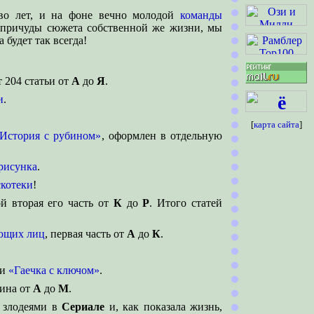
тво лет, и на фоне вечно молодой
команды
 причуды сюжета собственной же жизни, мы
 будет так всегда!
т
204 статьи от
А
до
Я
.
и
.
[
карта сайта
]
История с рубином»
, оформлен в отдельную
рисунка
.
скотеки
!
й вторая его часть от
К
до
Р
. Итого статей
ющих лиц
, первая часть от
А
до
К
.
и
«Гаечка с ключом»
.
вина от
А
до
М
.
х злодеями в
Сериале
и, как показала жизнь,